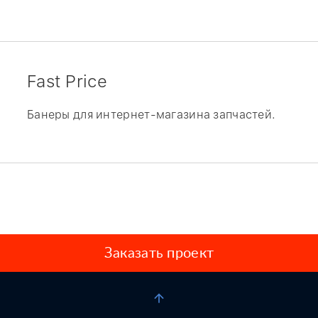
Fast Price
Банеры для интернет-магазина запчастей.
Заказать проект
arrow_upward