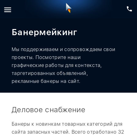
menu
phone
Банермейкинг
Мы поддерживаем и сопровождаем свои
проекты. Посмотрите наши
графические работы для контекста,
таргетированных объявлений,
рекламные банеры на сайт.
Деловое снабжение
Банеры к новинкам товарных категорий для
сайта запасных частей. Всего отработано 32