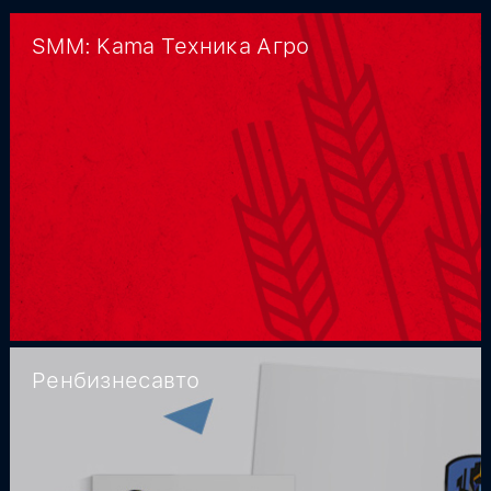
SMM: Kama Техника Агро
Ренбизнесавто