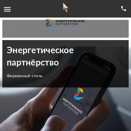
menu
phone
Назад в портфолио
arrow_back
Энергетическое
партнёрство
Фирменный стиль