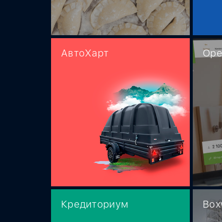
АвтоХарт
Ope
Кредиториум
Box