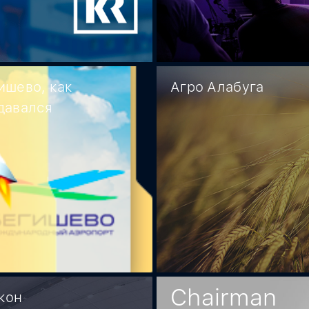
ишево, как
Агро Алабуга
давался
Chairman
кон