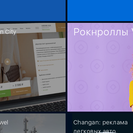
Рокнроллы 
n City
wel
Changan: реклама
легковых авто