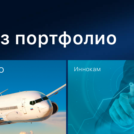
з портфолио
о
Иннокам