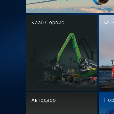
Краб Сервис
ФСК
Автодвор
Нор