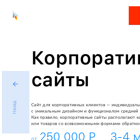
Неткам
menu
Корпорати
сайты
arrow_back
Назад
Сайт для корпоративных клиентов — индивидуал
с уникальным дизайном и функционалом средней 
Как правило, корпоративные сайты располагают к
или товаров со всевозможными формами обратной
250 000 P
3-4 
от