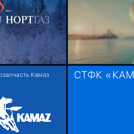
СТФК «КА
озапчасть Камаз