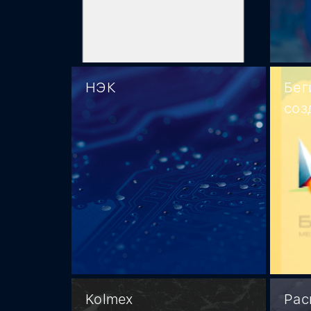
НЭК
Бег
соз
Kolmex
Рас