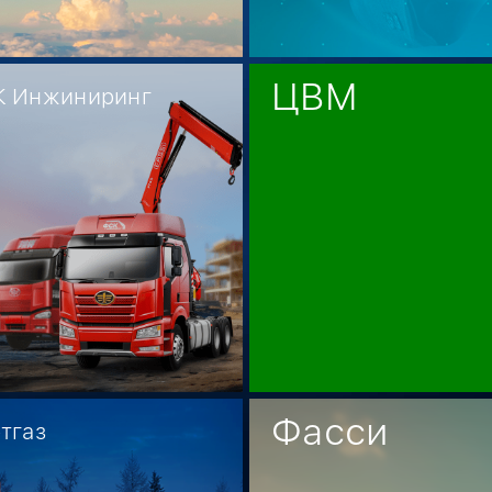
ЦВМ
 Инжиниринг
Фасси
тгаз