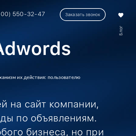
800) 550-32-47
Заказать звонок
favorite
Блог
Adwords
анизм их действия: пользователю
й на сайт компании,
ды по объявлениям.
бого бизнеса,
но при