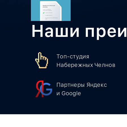
Наши
пре
Топ-студия
Набережных Челнов
Партнеры Яндекс
и Google