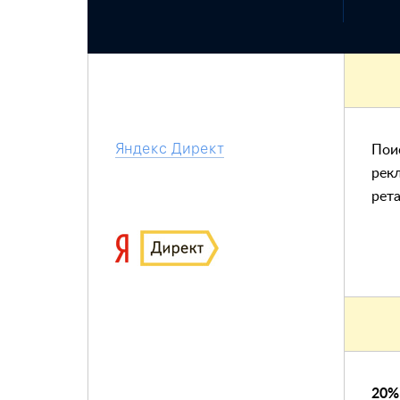
Яндекc Директ
Пои
рек
рет
20%