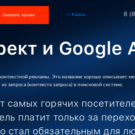
8 (
keyboard_arrow_down
Казань
Заказать проект
Набережные Челны
Казань
ект и Google 
Москва
Санкт-Петербург
Уфа
Ижевск
контекстной рекламы. Это название хорошо
описывает мех
Екатеринбург
из запроса (контекста запроса) в поисковой системе.
Сочи
т самых горячих
посетителе
ель платит только
за перехо
о стал
обязательным для лю