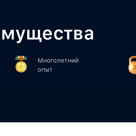
имущества
Многолетний
опыт