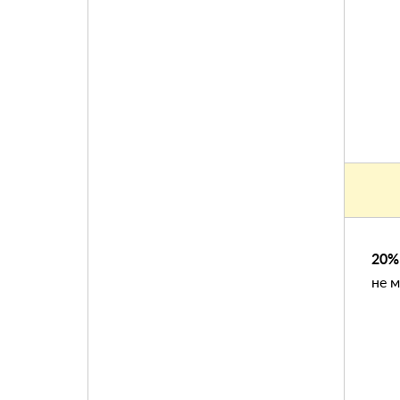
20%
не 