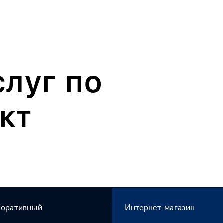
слуг по
кт
поративный
Интернет-магазин